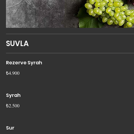
SUVLA
Rezerve Syrah
₺4.900
Syrah
₺2.500
Sur