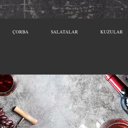
ALERİ
REZERVASYON
İLETİŞİM & LOKASYON
ÇORBA
SALATALAR
KUZULAR