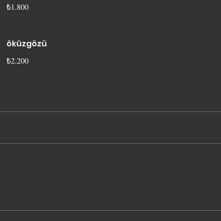
₺1.800
öküzgözü
₺2.200