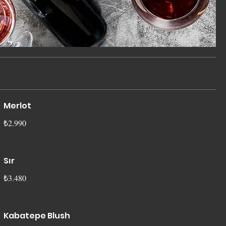
Merlot
₺2.990
Sır
₺3.480
Kabatepe Blush