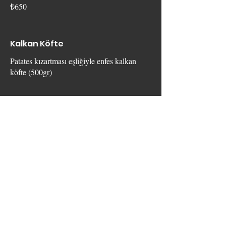
₺650
Kalkan Köfte
Patates kızartması eşliğiyle enfes kalkan
köfte (500gr)
₺1.100
Adana-Urfa
zırhta çekilmiş dana ve kuzu
etleri,lavaş,domates,biber soğan eşliğinde.
₺900
özel yapım dana sosis